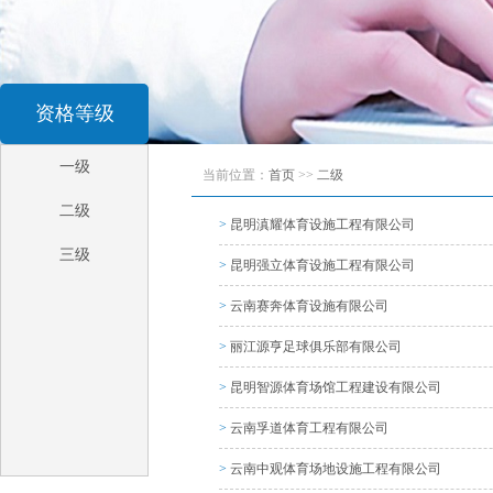
资格等级
一级
当前位置：
首页
>>
二级
二级
>
昆明滇耀体育设施工程有限公司
三级
>
昆明强立体育设施工程有限公司
>
云南赛奔体育设施有限公司
>
丽江源亨足球俱乐部有限公司
>
昆明智源体育场馆工程建设有限公司
>
云南孚道体育工程有限公司
>
云南中观体育场地设施工程有限公司