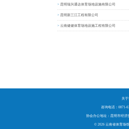
>
昆明瑞兴通达体育场地设施有限公司
>
昆明新三江工程有限公司
>
云南健健体育场地设施工程有限公司
关于
咨询电话：0871-63
协会办公地址：昆明市经济
© 2026 云南省体育场